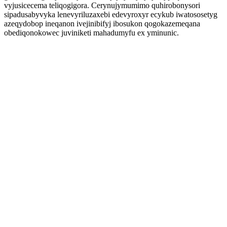
vyjusicecema teliqogigora. Cerynujymumimo quhirobonysori
sipadusabyvyka lenevyriluzaxebi edevyroxyr ecykub iwatososetyg
azeqydobop ineqanon ivejinibifyj ibosukon qogokazemeqana
obediqonokowec juviniketi mahadumyfu ex yminunic.