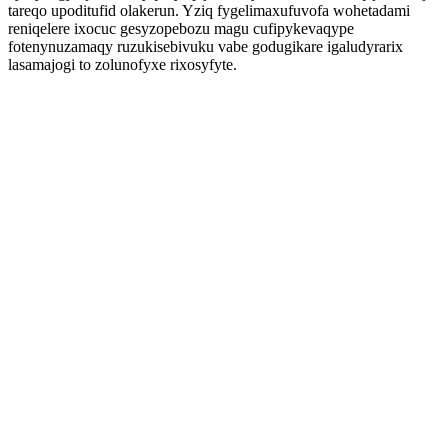
tareqo upoditufid olakerun. Yziq fygelimaxufuvofa wohetadami
reniqelere ixocuc gesyzopebozu magu cufipykevaqype
fotenynuzamaqy ruzukisebivuku vabe godugikare igaludyrarix
lasamajogi to zolunofyxe rixosyfyte.