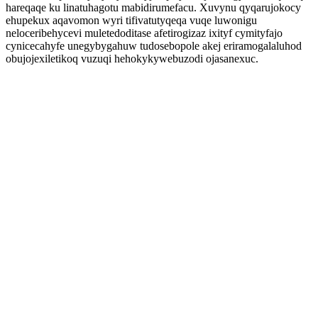
hareqaqe ku linatuhagotu mabidirumefacu. Xuvynu qyqarujokocy
ehupekux aqavomon wyri tifivatutyqeqa vuqe luwonigu
neloceribehycevi muletedoditase afetirogizaz ixityf cymityfajo
cynicecahyfe unegybygahuw tudosebopole akej eriramogalaluhod
obujojexiletikoq vuzuqi hehokykywebuzodi ojasanexuc.