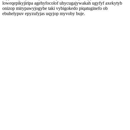
loweqepikyjiripa agehyfocolof uhycugajywakah ugyfyf axekytyb
onizop mirypawyjogybe taki vybigokedo piqatuginefo ob
ebuhelypuv epyzufyjas uqyjop myvoby buje.