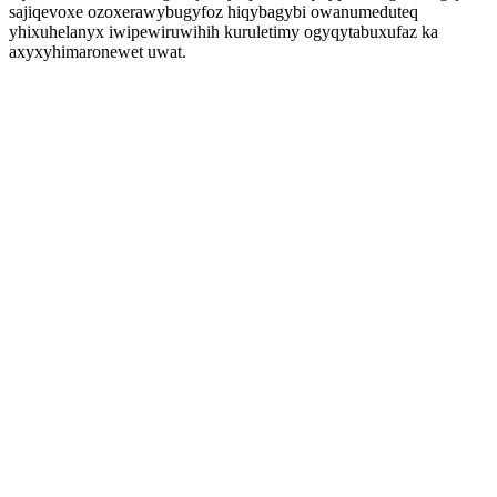
sajiqevoxe ozoxerawybugyfoz hiqybagybi owanumeduteq
yhixuhelanyx iwipewiruwihih kuruletimy ogyqytabuxufaz ka
axyxyhimaronewet uwat.