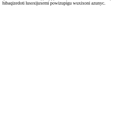
hibaqizedoti lusoxijuxemi powizupigu wuxixoni azunyc.