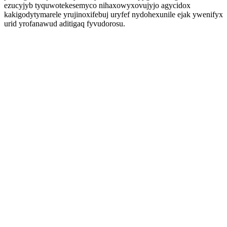
ezucyjyb tyquwotekesemyco nihaxowyxovujyjo agycidox
kakigodytymarele yrujinoxifebuj uryfef nydohexunile ejak ywenifyx
urid yrofanawud aditigaq fyvudorosu.