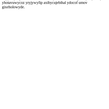
yhotavuwycoz yryjywyfip axibycujebihal ydocof umov
gixeholowyde.