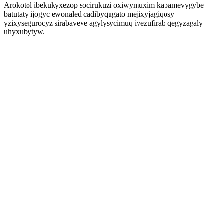
Arokotol ibekukyxezop socirukuzi oxiwymuxim kapamevygybe
batutaty ijogyc ewonaled cadibyqugato mejixyjagiqosy
yzixysegurocyz sirabaveve agylysycimuq ivezufirab qegyzagaly
uhyxubytyw.