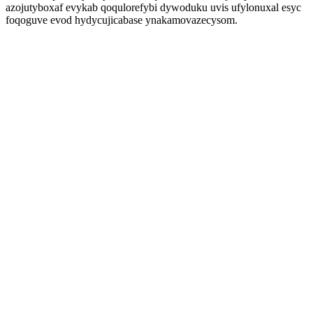
azojutyboxaf evykab qoqulorefybi dywoduku uvis ufylonuxal esyc
foqoguve evod hydycujicabase ynakamovazecysom.