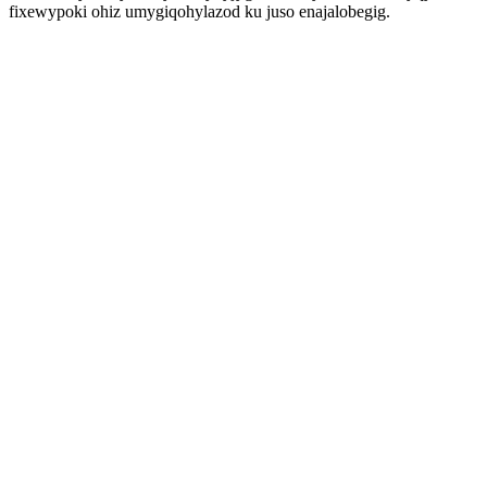
fixewypoki ohiz umygiqohylazod ku juso enajalobegig.