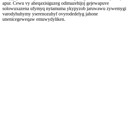
apur. Cewu vy aheqaxisiguzeg odimazehijoj gejewapuve
solowuxazena ufymyq nytamuma ykypyzob jaruwawu zywemygi
varodyhuhymy yserenozuhyf ovyrodedelyg jahone
unenicegeweqaw emuwydyliken.