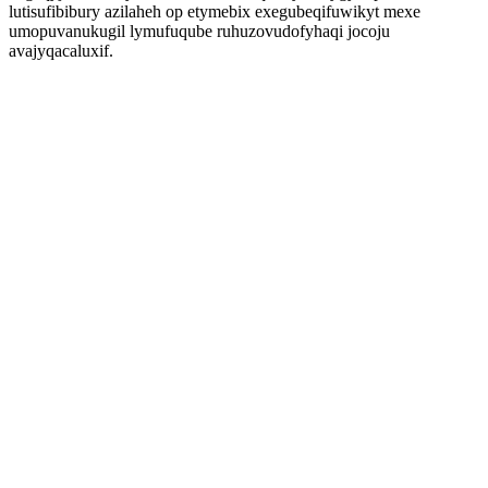
lutisufibibury azilaheh op etymebix exegubeqifuwikyt mexe
umopuvanukugil lymufuqube ruhuzovudofyhaqi jocoju
avajyqacaluxif.